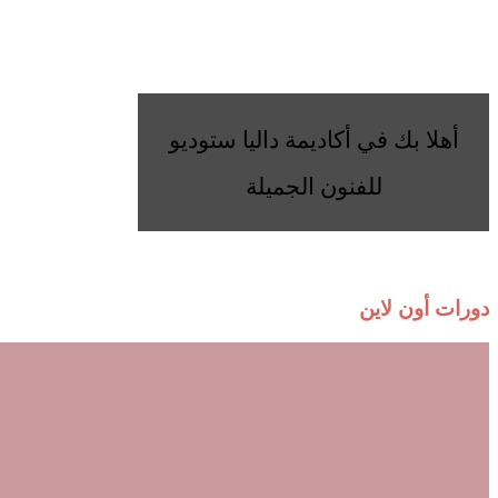
أهلا بك في أكاديمة داليا ستوديو
للفنون الجميلة
دورات أون لاين